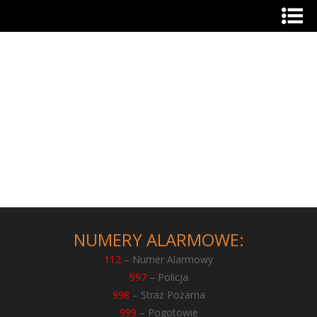
NUMERY ALARMOWE:
112
– Numer Alarmowy
997
– Policja
998
– Straż Pożarna
999
– Pogotowie