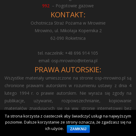
992
– Pogotowie gazowe
KONTAKT:
Ochotnicza Straż Pożarna w Mrowinie
Mrowino, ul. Mikołaja Kopernika 2
62-090 Rokietnica
tel. naczelnik: +48 696 914 105
email:
osp.mrowino@interia.pl
PRAWA AUTORSKIE:
Wszystkie materiały umieszczone na stronie osp-mrowino.pl są
chronione prawami autorskimi w rozumieniu ustawy z dnia 4
lutego 1994 r. o prawie autorskim. Nie wyraża się zgody na
publikacje, używanie, rozpowszechnianie, kopiowanie
materiałów znajdujących się na ww. stronie internetowej bez
naszej zgody.
Ta strona korzysta z ciasteczek aby świadczyć usługi na najwyższym
poziomie. Dalsze korzystanie ze strony oznacza, że zgadzasz się na
© Ochotnicza Straż Pożarna w Mrowino
ich użycie.
ZAMKNIJ