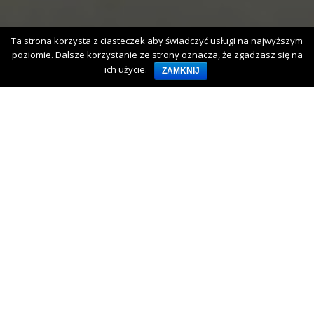
Ta strona korzysta z ciasteczek aby świadczyć usługi na najwyższym
poziomie. Dalsze korzystanie ze strony oznacza, że zgadzasz się na
ich użycie.
ZAMKNIJ
LĄDOWANIE LPR W
PRZYBRODZIE
HOME
ARCHIWUM
AKCJA
LĄDOWANIE LPR W PRZYBRODZIE
MROWINO
22
bezchmurnie
wilgotność: 48%