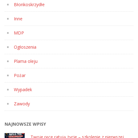
Błonkoskrzydłe
Inne
MDP
Ogłoszenia
Plama oleju
Pożar
Wypadek
Zawody
NAJNOWSZE WPISY
Twoje ręce ratują życie – szkolenie z pierwszej