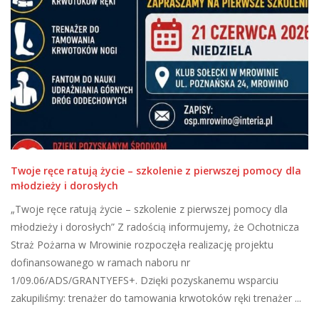
Twoje ręce ratują życie – szkolenie z pierwszej pomocy dla
młodzieży i dorosłych
„Twoje ręce ratują życie – szkolenie z pierwszej pomocy dla
młodzieży i dorosłych” Z radością informujemy, że Ochotnicza
Straż Pożarna w Mrowinie rozpoczęła realizację projektu
dofinansowanego w ramach naboru nr
1/09.06/ADS/GRANTYEFS+. Dzięki pozyskanemu wsparciu
zakupiliśmy: trenażer do tamowania krwotoków ręki trenażer ...