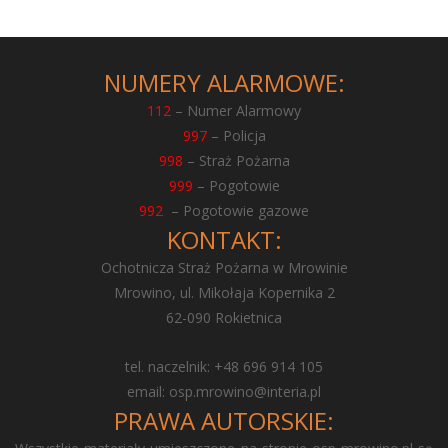
NUMERY ALARMOWE:
112
– Numer Alarmowy
997
– Policja
998
– Straż Pożarna
999
– Pogotowie
992
– Pogotowie gazowe
KONTAKT:
Ochotnicza Straż Pożarna w Mrowinie
Mrowino, ul. Mikołaja Kopernika 2
62-090 Rokietnica
tel. naczelnik: +48 696 914 105
email:
osp.mrowino@interia.pl
PRAWA AUTORSKIE: