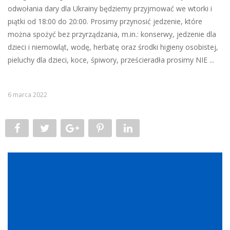
odwołania dary dla Ukrainy będziemy przyjmować we wtorki i
piątki od 18:00 do 20:00. Prosimy przynosić jedzenie, które
można spożyć bez przyrządzania, m.in.: konserwy, jedzenie dla
dzieci i niemowląt, wodę, herbatę oraz środki higieny osobistej,
pieluchy dla dzieci, koce, śpiwory, prześcieradła prosimy NIE ...
6 marca 2022