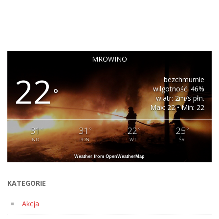
po
wpisach
MROWINO
22
bezchmurnie
wilgotność: 46%
°
wiatr: 2m/s płn.
Max: 22 • Min: 22
31
31
22
25
°
°
°
°
ND
PON
WT
ŚR
Weather from OpenWeatherMap
KATEGORIE
Akcja