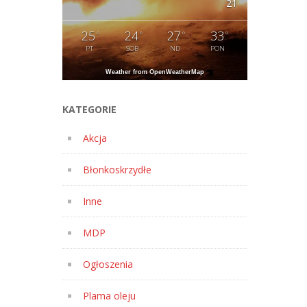
21
25
24
27
33
°
°
°
°
PT
SOB
ND
PON
Weather from OpenWeatherMap
KATEGORIE
Akcja
Błonkoskrzydłe
Inne
MDP
Ogłoszenia
Plama oleju