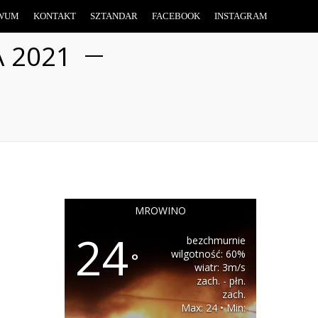
WUM
KONTAKT
SZTANDAR
FACEBOOK
INSTAGRAM
 2021
MROWINO
24
bezchmurnie
wilgotność: 60%
°
wiatr: 3m/s
zach. - płn.
zach.
Max: 24 • Min: