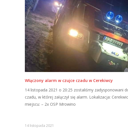
Włączony alarm w czujce czadu w Cerekiwcy
14 listopada 2021 o 20:25 zostaliśmy zadysponowani do
czadu, w której załączył się alarm. Lokalizacja: Cerekwi
miejscu: – 2x OSP Mrowino
14 listopada 2021