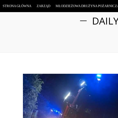
STRONA GŁÓWNA
ZARZĄD
MŁODZIEŻOWA DRUŻYNA POŻARNICZ
DAIL