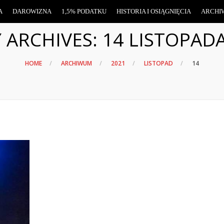
A
DAROWIZNA
1,5% PODATKU
HISTORIA I OSIĄGNIĘCIA
ARCHI
Y ARCHIVES:
14 LISTOPADA
HOME
ARCHIWUM
2021
LISTOPAD
14