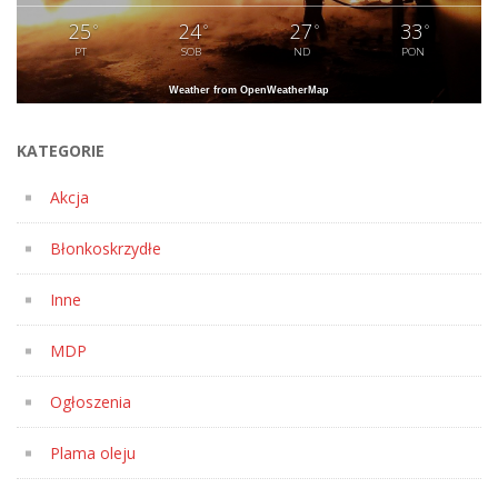
25
24
27
33
°
°
°
°
PT
SOB
ND
PON
Weather from OpenWeatherMap
KATEGORIE
Akcja
Błonkoskrzydłe
Inne
MDP
Ogłoszenia
Plama oleju