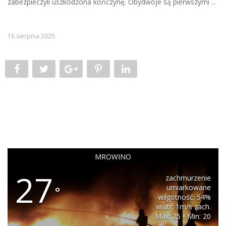
zabezpieczyli uszkodzona kończynę. Obydwoje są pierwszymi ...
16 sierpnia 2025
MROWINO
27
zachmurzenie
umiarkowane
°
wilgotność: 54%
wiatr: 1m/s zach.
Max: 25 • Min: 20