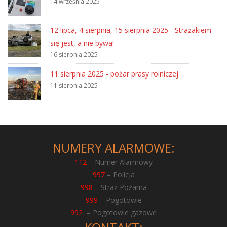
14 września 2025
12 lipca, 4 sierpnia, 15 sierpnia 2025 - Strażakiem
się jest, a nie bywa!
16 sierpnia 2025
11 sierpnia 2025 - pożar prasy rolniczej
11 sierpnia 2025
NUMERY ALARMOWE:
112
– Numer Alarmowy
997
– Policja
998
– Straż Pożarna
999
– Pogotowie
992
– Pogotowie gazowe