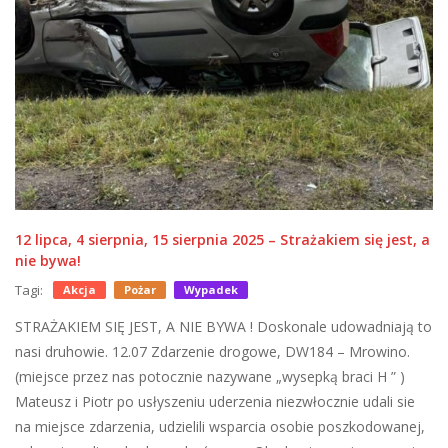
12 lipca, 4 sierpnia, 15 sierpnia 2025 – Strażakiem się jest, a
nie bywa!
Tagi:
Akcja
Pożar
Wypadek
STRAŻAKIEM SIĘ JEST, A NIE BYWA ! Doskonale udowadniają to
nasi druhowie. 12.07 Zdarzenie drogowe, DW184 – Mrowino.
(miejsce przez nas potocznie nazywane „wysepką braci H ” )
Mateusz i Piotr po usłyszeniu uderzenia niezwłocznie udali sie
na miejsce zdarzenia, udzielili wsparcia osobie poszkodowanej,