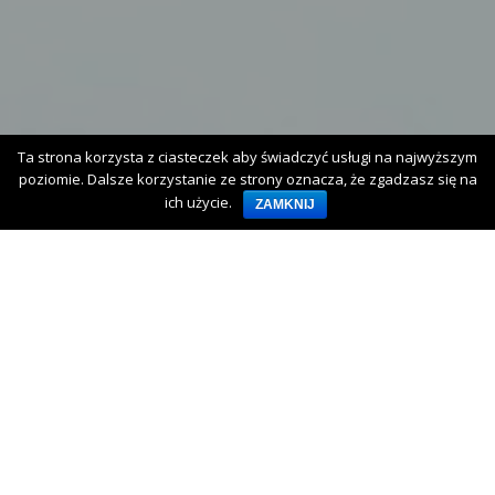
Ta strona korzysta z ciasteczek aby świadczyć usługi na najwyższym
poziomie. Dalsze korzystanie ze strony oznacza, że zgadzasz się na
ich użycie.
ZAMKNIJ
ZAPROSZENIE DO
WZIĘCIA UDZIAŁU W
AKCJI DKMS
HOME
ARCHIWUM
OGŁOSZENIA
ZAPROSZENIE DO WZIĘCIA UDZIAŁU W AKCJI DKMS