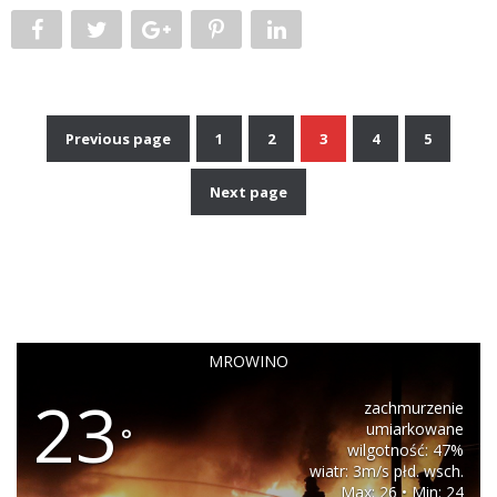
Previous page
1
2
3
4
5
Nawigacja
Next page
po
wpisach
MROWINO
23
zachmurzenie
umiarkowane
°
wilgotność: 47%
wiatr: 3m/s płd. wsch.
Max: 26 • Min: 24