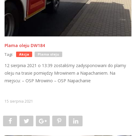
Plama oleju DW184
Tagi:
Akcja
Plama oleju
12 sierpnia 2021 o 13:39 zostaliśmy zadysponowani do plamy
oleju na trasie pomiędzy Mrowinem a Napachaniem. Na
miejscu: – OSP Mrowino – OSP Napachanie
15 sierpnia 2021