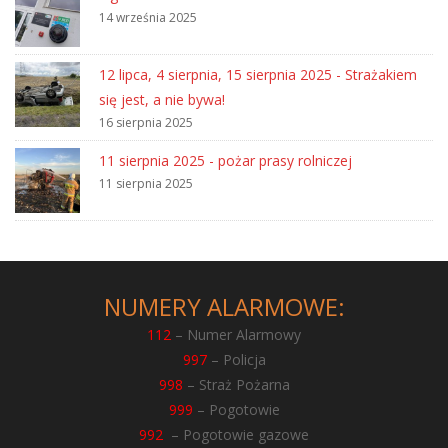
14 września 2025
12 lipca, 4 sierpnia, 15 sierpnia 2025 - Strażakiem
się jest, a nie bywa!
16 sierpnia 2025
11 sierpnia 2025 - pożar prasy rolniczej
11 sierpnia 2025
NUMERY ALARMOWE:
112
– Numer Alarmowy
997
– Policja
998
– Straż Pożarna
999
– Pogotowie
992
– Pogotowie gazowe