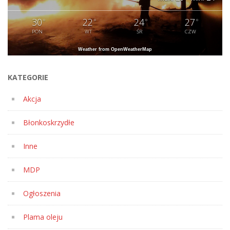
30
22
24
27
°
°
°
°
PON
WT
ŚR
CZW
Weather from OpenWeatherMap
KATEGORIE
Akcja
Błonkoskrzydłe
Inne
MDP
Ogłoszenia
Plama oleju