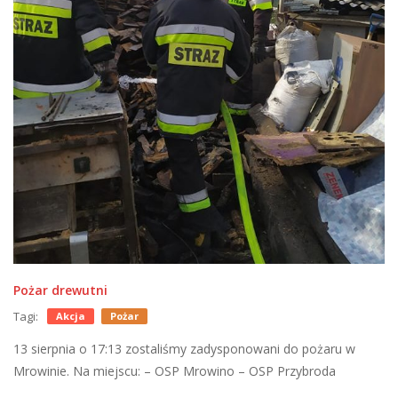
Pożar drewutni
Tagi:
Akcja
Pożar
13 sierpnia o 17:13 zostaliśmy zadysponowani do pożaru w
Mrowinie. Na miejscu: – OSP Mrowino – OSP Przybroda