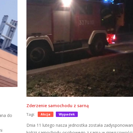
Zderzenie samochodu z sarną
Tagi:
Akcja
Wypadek
ana do
Dnia 11 lutego nasza jednostka została zadysponowa
mi
kolizji samochodu osobowego z sarną w miejscowości