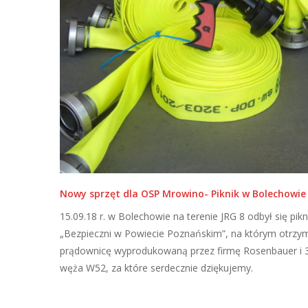
Nowy sprzęt dla OSP Mrowino- Piknik w Bolechowie
15.09.18 r. w Bolechowie na terenie JRG 8 odbył się pikn
„Bezpieczni w Powiecie Poznańskim”, na którym otrzy
prądownicę wyprodukowaną przez firmę Rosenbauer i 3
węża W52, za które serdecznie dziękujemy.