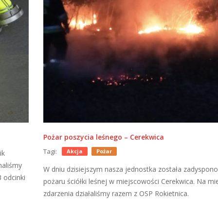
Pożar poszycia leśnego – Cerekwica
Tagi:
Akcja
Pożar
ik
maliśmy
W dniu dzisiejszym nasza jednostka została zadyspon
 odcinki
pożaru ściółki leśnej w miejscowości Cerekwica. Na mi
zdarzenia działaliśmy razem z OSP Rokietnica.