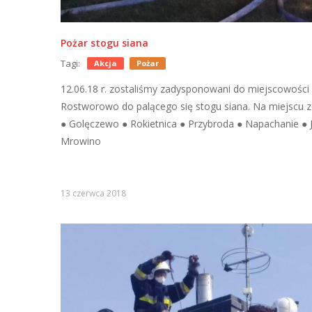
Pożar stogu siana
Tagi:
Akcja
Pożar
12.06.18 r. zostaliśmy zadysponowani do miejscowości
Rostworowo do palącego się stogu siana. Na miejscu z
● Golęczewo ● Rokietnica ● Przybroda ● Napachanie ● 
Mrowino
13 czerwca 2018