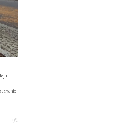
leju
pachanie