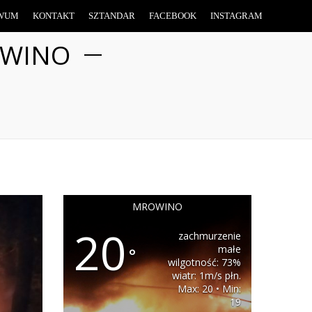
WUM
KONTAKT
SZTANDAR
FACEBOOK
INSTAGRAM
OWINO
MROWINO
20
zachmurzenie
małe
°
wilgotność: 73%
wiatr: 1m/s płn.
Max: 20 • Min:
19