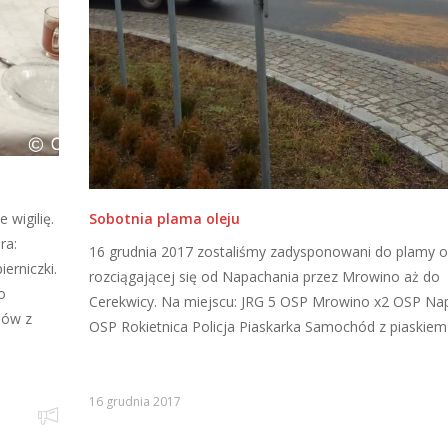
 wigilię.
Sobotnia plama oleju
ra:
16 grudnia 2017 zostaliśmy zadysponowani do plamy o
ierniczki.
rozciągającej się od Napachania przez Mrowino aż do
o
Cerekwicy. Na miejscu: JRG 5 OSP Mrowino x2 OSP Na
hów z
OSP Rokietnica Policja Piaskarka Samochód z piaskiem
16 grudnia 2017