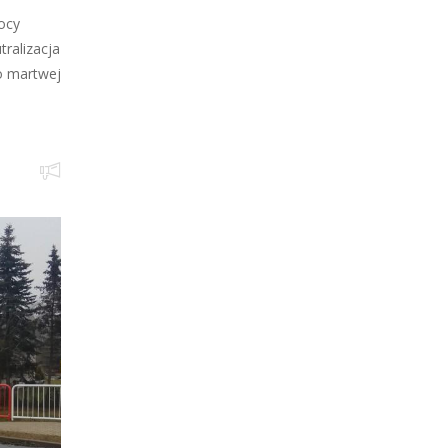
ocy
ralizacja
o martwej