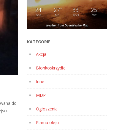
24
27
33
25
°
°
°
°
SOB
ND
PON
WT
Weather from OpenWeatherMap
KATEGORIE
Akcja
Błonkoskrzydłe
Inne
MDP
owana do
Ogłoszenia
ejscu
Plama oleju