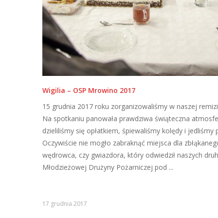
Wigilia – OSP Mrowino 2017
15 grudnia 2017 roku zorganizowaliśmy w naszej remizie
Na spotkaniu panowała prawdziwa świąteczna atmosfe
dzieliliśmy się opłatkiem, śpiewaliśmy kolędy i jedliśmy p
Oczywiście nie mogło zabraknąć miejsca dla zbłąkaneg
wędrowca, czy gwiazdora, który odwiedził naszych dru
Młodzieżowej Drużyny Pożarniczej pod ...
17 grudnia 2017