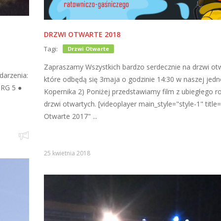
DRZWI OTWARTE 2018
Tagi:
Drzwi Otwarte
Zapraszamy Wszystkich bardzo serdecznie na drzwi ot
darzenia:
które odbędą się 3maja o godzinie 14:30 w naszej jedno
JRG 5 ●
Kopernika 2) Poniżej przedstawiamy film z ubiegłego r
drzwi otwartych. [videoplayer main_style="style-1" title
Otwarte 2017" ...
25 kwietnia 2018