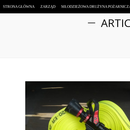
STRONA GŁÓWNA
ZARZĄD
MŁODZIEŻOWA DRUŻYNA POŻARNICZ
ARTI