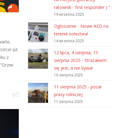
ratownik - first responder ) "
19 września 2025
Ogłoszenie - Nowe AED na
terenie sołectwa!
14 września 2025
warte,
stce! (ul.
12 lipca, 4 sierpnia, 15
oku z
sierpnia 2025 - Strażakiem
="Drzwi
się jest, a nie bywa!
16 sierpnia 2025
11 sierpnia 2025 - pożar
prasy rolniczej
11 sierpnia 2025