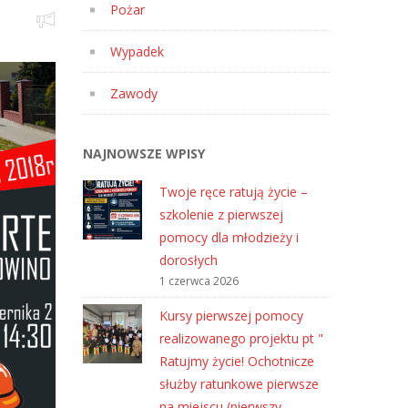
Pożar
Wypadek
Zawody
NAJNOWSZE WPISY
Twoje ręce ratują życie –
szkolenie z pierwszej
pomocy dla młodzieży i
dorosłych
1 czerwca 2026
Kursy pierwszej pomocy
realizowanego projektu pt "
Ratujmy życie! Ochotnicze
służby ratunkowe pierwsze
na miejscu (pierwszy