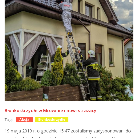
Błonkoskrzydłe w Mrowinie i nowi strażacy!
Tagi:
Akcja
Błonkoskrzydłe
19 maja 2019 r. o godzinie 15:47 zostaliśmy zadysponowani do