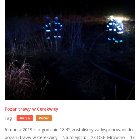
Pożar trawy w Cerekwicy
Tagi:
Akcja
Pożar
6 marca 2019 r. o godzinie 18:45 zostaliśmy zadysponowani do
pożaru trawy w Cerekwicy. Na miejscu: – 2x OSP Mrowino – 1x