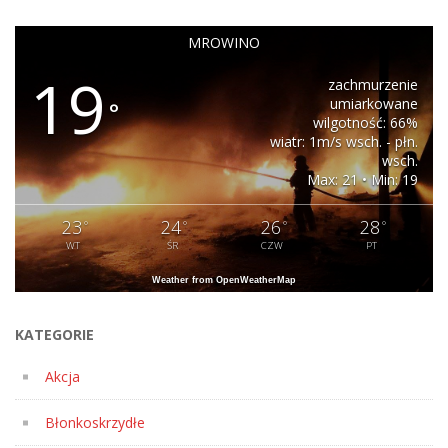
MROWINO
19
zachmurzenie
umiarkowane
°
wilgotność: 66%
wiatr: 1m/s wsch. - płn.
wsch.
Max: 21 • Min: 19
23
24
26
28
°
°
°
°
WT
ŚR
CZW
PT
Weather from OpenWeatherMap
KATEGORIE
Akcja
Błonkoskrzydłe