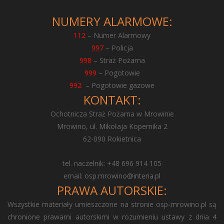
NUMERY ALARMOWE:
112
– Numer Alarmowy
997
– Policja
998
– Straż Pożarna
999
– Pogotowie
992
– Pogotowie gazowe
KONTAKT:
Ochotnicza Straż Pożarna w Mrowinie
Mrowino, ul. Mikołaja Kopernika 2
62-090 Rokietnica
tel. naczelnik: +48 696 914 105
email:
osp.mrowino@interia.pl
PRAWA AUTORSKIE:
Wszystkie materiały umieszczone na stronie osp-mrowino.pl są
chronione prawami autorskimi w rozumieniu ustawy z dnia 4