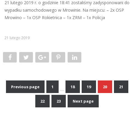
21 lutego 2019 r. o godzinie 18:41 zostaliśmy zadysponowani do
wypadku samochodowego w Mrowinie. Na miejscu: – 2x OSP
Mrowino – 1x OSP Rokietnica – 1x ZRM – 1x Policja
21 lutego 2019
Previous page
1
18
19
20
21
…
Nawigacja
22
23
Next page
po
wpisach