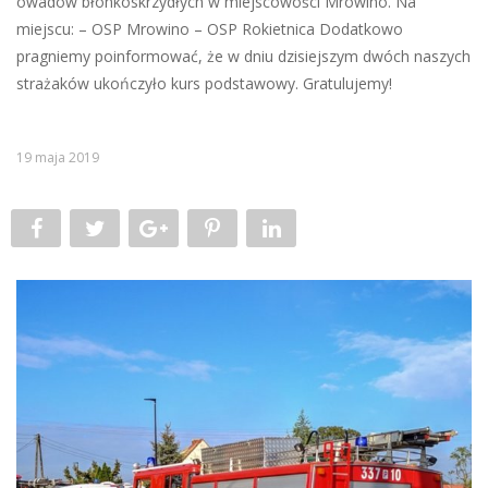
owadów błonkoskrzydłych w miejscowości Mrowino. Na
miejscu: – OSP Mrowino – OSP Rokietnica Dodatkowo
pragniemy poinformować, że w dniu dzisiejszym dwóch naszych
strażaków ukończyło kurs podstawowy. Gratulujemy!
19 maja 2019