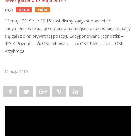
Pożar gałęzi – 12 maja 2019 r.
Tagi:
Akcja
Pożar
12 maja 2019 r. o 19:15 zostaliśmy zadysponowani do
zadymienia w lesie, po dotarciu na miejsce okazało się, że paliły
się gałęzie na prywatnej posesji. Zadyponowane jednostki: –
JRG 4 Poznań – 2x OSP Mrowino – 2x OSP Rokietnica – OSP
Przybroda
12 maja 2019