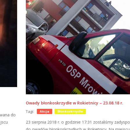
Owady błonkoskrzydłe w Rokietnicy – 23.08.18 r.
Tagi:
Akcja
Błonkoskrzydłe
owana do
ejscu
23 sierpnia 2018 r. o godzinie 17:31 zostaliśmy zadys
do owadów błonkoskrzydłych w Rokietnicy. Na miejscu