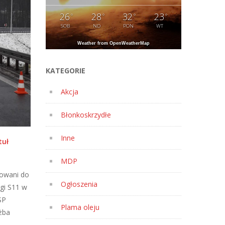
26
28
32
23
°
°
°
°
SOB
ND
PON
WT
Weather from OpenWeatherMap
KATEGORIE
Akcja
Błonkoskrzydłe
Inne
tuł
MDP
nowani do
Ogłoszenia
gi S11 w
SP
Plama oleju
żba