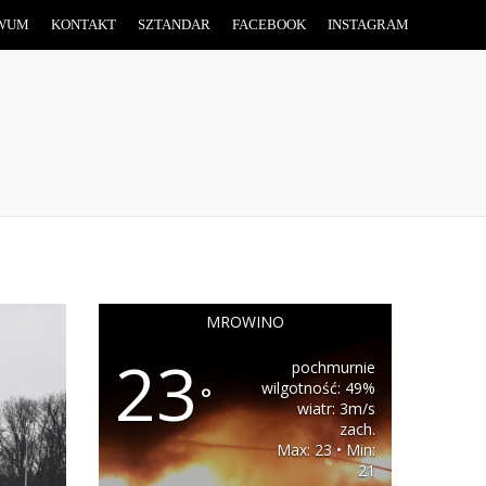
WUM
KONTAKT
SZTANDAR
FACEBOOK
INSTAGRAM
MROWINO
23
pochmurnie
wilgotność: 49%
°
wiatr: 3m/s
zach.
Max: 23 • Min:
21