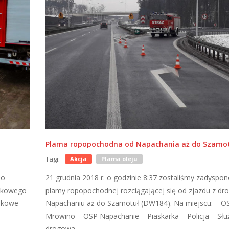
Plama ropopochodna od Napachania aż do Szamo
Tagi:
Akcja
Plama oleju
do
21 grudnia 2018 r. o godzinie 8:37 zostaliśmy zadyspo
unkowego
plamy ropopochodnej rozciągającej się od zjazdu z dro
nkowe –
Napachaniu aż do Szamotuł (DW184). Na miejscu: – O
Mrowino – OSP Napachanie – Piaskarka – Policja – Słu
drogowa