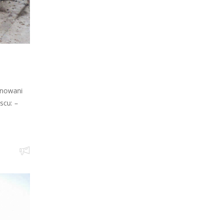
onowani
scu: –