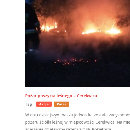
Pożar poszycia leśnego – Cerekwica
Tagi:
Akcja
Pożar
W dniu dzisiejszym nasza jednostka została zadyspon
pożaru ściółki leśnej w miejscowości Cerekwica. Na mi
zdarzenia działaliśmy razem z OSP Rokietnica.