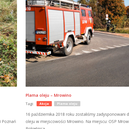
Plama oleju – Mrowino
Tagi:
Akcja
Plama oleju
16 października 2018 roku zostaliśmy zadysponowani 
4 Poznań
oleju w miejscowości Mrowino. Na miejscu: OSP Mro
Rokietnica