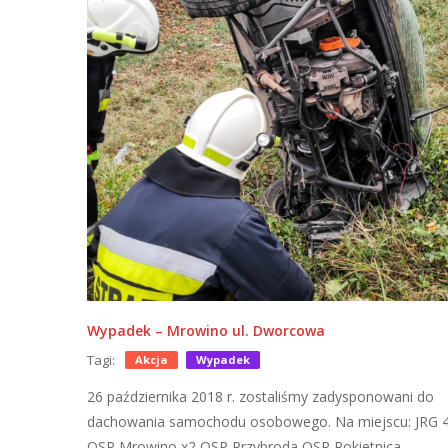
Wypadek – Mrowino ul. Dworcowa
Tagi:
Akcja
Wypadek
26 października 2018 r. zostaliśmy zadysponowani do
dachowania samochodu osobowego. Na miejscu: JRG 
OSP Mrowino x2 OSP Przybroda OSP Rokietnica