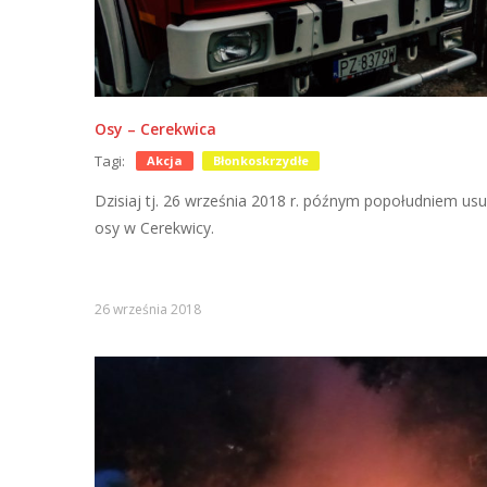
Osy – Cerekwica
Tagi:
Akcja
Błonkoskrzydłe
Dzisiaj tj. 26 września 2018 r. późnym popołudniem us
osy w Cerekwicy.
26 września 2018