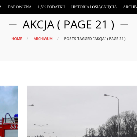
A
DAROWIZNA
1,5% PODATKU
HISTORIA I OSIĄGNIĘCIA
ARCHI
AKCJA ( PAGE 21 )
HOME
ARCHIWUM
POSTS TAGGED "AKCJA"
( PAGE 21 )