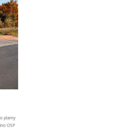
do plamy
wino OSP