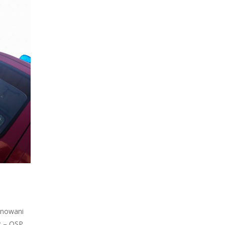
ponowani
: – OSP