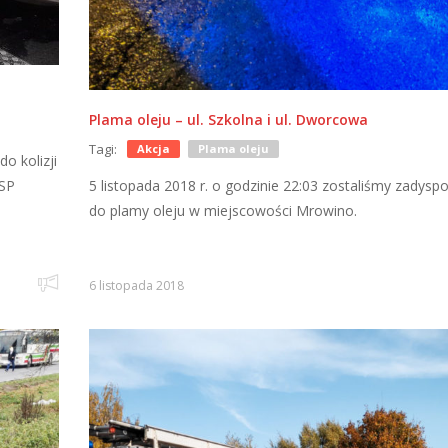
Plama oleju – ul. Szkolna i ul. Dworcowa
Tagi:
Akcja
Plama oleju
o kolizji
OSP
5 listopada 2018 r. o godzinie 22:03 zostaliśmy zadys
do plamy oleju w miejscowości Mrowino.
6 listopada 2018